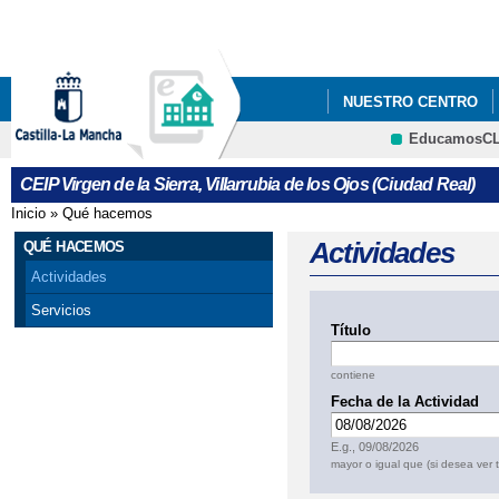
Pa
co
pri
NUESTRO CENTRO
EducamosC
CRFP
CEIP Virgen de la Sierra, Villarrubia de los Ojos (Ciudad Real)
Inicio
»
Qué hacemos
Se encuentra usted aquí
Actividades
QUÉ HACEMOS
Actividades
Servicios
Título
contiene
Fecha de la Actividad
Fecha
E.g., 09/08/2026
mayor o igual que (si desea ver 